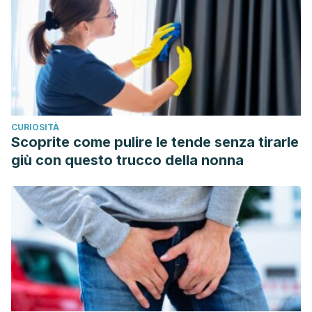
photoprotection against UV induced erythema and
improves skin condition in women. J Nutr, 2006. 136 (6):
1565-9.
CURIOSITÀ
Scoprite come pulire le tende senza tirarle
giù con questo trucco della nonna