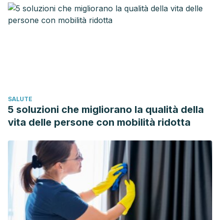
of preclinical and clinical research. Alternative Medicine
Review : A Journal of Clinical Therapeutic, 14(2), 141–153.
Surjushe, A., Vasani, R., & Saple, D. G. (2008). Aloe vera: a
short review. Indian Journal of Dermatology, 53(4), 163–
166.
https://doi.org/10.4103/0019-5154.44785
Ison, M. G., & Heldman, M. (2018). Bacterial infections. In
Hepatic Critical Care.
https://doi.org/10.1007/978-3-319-
SALUTE
66432-3_15
5 soluzioni che migliorano la qualità della
Bierne, H., Hamon, M., & Cossart, P. (2012). Epigenetics and
vita delle persone con mobilità ridotta
bacterial infections. Cold Spring Harbor Perspectives in
Medicine.
https://doi.org/10.1101/cshperspect.a010272