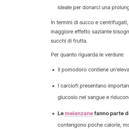
ideale per donarci una prolun
In termini di succo e centrifugat
maggiore effetto saziante bisogn
succhi di frutta.
Per quanto riguarda le verdure:
Il pomodoro contiene un’eleva
I carciofi presentano importanti 
glucosio nel sangue e riducono
Le
melanzane
fanno parte de
contengono poche calorie, molt