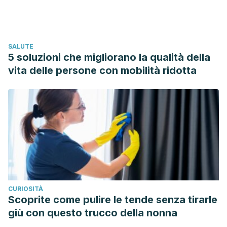
option=com_content&view=article&id=9328:breastfeeding-
benefits&Itemid=42403&lang=es
de Pediatría, A. E.
(2012). Recomendaciones sobre la
SALUTE
lactancia materna.
5 soluzioni che migliorano la qualità della
AEPED.
https://www.aeped.es/sites/default/files/201202-
vita delle persone con mobilità ridotta
recomendaciones-lactancia-materna.pdf
CURIOSITÀ
Scoprite come pulire le tende senza tirarle
giù con questo trucco della nonna