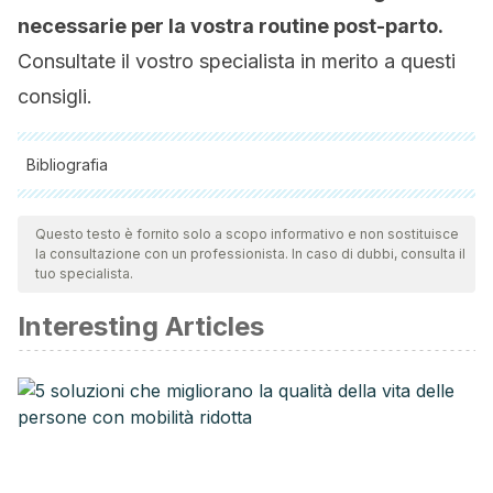
necessarie per la vostra routine post-parto.
Consultate il vostro specialista in merito a questi
consigli.
Bibliografia
Tutte le fonti citate sono state esaminate a fondo dal nostro
team per garantirne la qualità, l'affidabilità, l'attualità e la
Questo testo è fornito solo a scopo informativo e non sostituisce
la consultazione con un professionista. In caso di dubbi, consulta il
validità. La bibliografia di questo articolo è stata considerata
tuo specialista.
affidabile e di precisione accademica o scientifica.
Interesting Articles
de Pediatría, A. E.
(2004).
Lactancia Materna: guía para
profesionales
. Ergón.
http://www.ministeriodesalud.go.cr/gestores_en_salud/lacta
OPS staff.
(n.d.). Beneficios de la lactancia materna.
Organización Mundial de la Salud.
https://www.paho.org/hq/index.php?