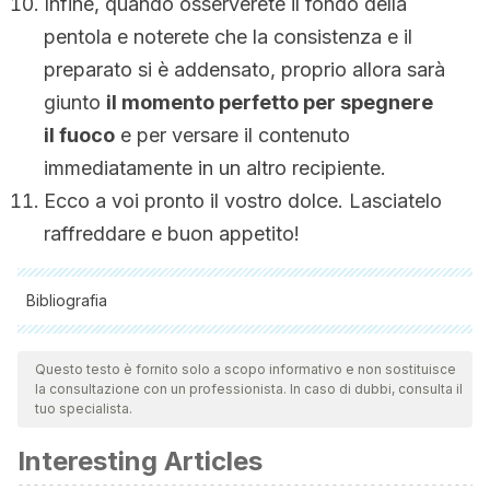
Infine, quando osserverete il fondo della
pentola e noterete che la consistenza e il
preparato si è addensato, proprio allora sarà
giunto
il momento perfetto per spegnere
il fuoco
e per versare il contenuto
immediatamente in un altro recipiente.
Ecco a voi pronto il vostro dolce. Lasciatelo
raffreddare e buon appetito!
Bibliografia
Tutte le fonti citate sono state esaminate a fondo dal nostro
team per garantirne la qualità, l'affidabilità, l'attualità e la
Questo testo è fornito solo a scopo informativo e non sostituisce
la consultazione con un professionista. In caso di dubbi, consulta il
validità. La bibliografia di questo articolo è stata considerata
tuo specialista.
affidabile e di precisione accademica o scientifica.
Interesting Articles
Dulce de leche. (s.f.). En Wikipedia. Recuperado el 17 de