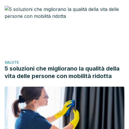
junio de 2018 de
https://es.wikipedia.org/wiki/Dulce_de_leche
Rippe JM, Angelopoulos TJ. Relationship between Added
Sugars Consumption and Chronic Disease Risk Factors:
Current Understanding.
Nutrients
. 2016;8(11):697. Published
2016 Nov 4. doi:10.3390/nu8110697
Deng Y, Misselwitz B, Dai N, Fox M. Lactose Intolerance in
Adults: Biological Mechanism and Dietary
SALUTE
Management.
Nutrients
. 2015;7(9):8020–8035. Published
5 soluzioni che migliorano la qualità della
2015 Sep 18. doi:10.3390/nu7095380
vita delle persone con mobilità ridotta