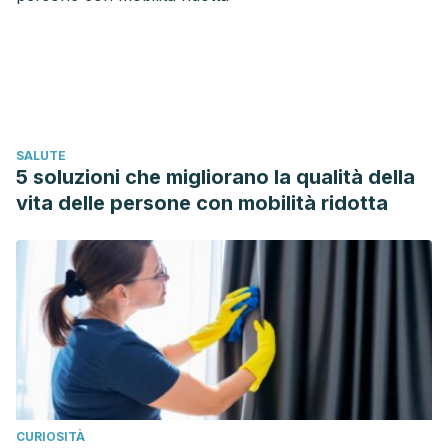
Mundo. (n.d.). Retrieved December 3, 2019, from
https://www.bbc.com/mundo/noticias/2013/10/131017_mitos_med
¿Es bueno tomar vitaminas para tener más energía? (n.d.).
Retrieved December 3, 2019, from
https://cuidateplus.marca.com/bienestar/2018/10/22/-
SALUTE
bueno-vitaminas-energia-167558.html
5 soluzioni che migliorano la qualità della
Cuándo necesitas tomar vitaminas y otros suplementos.
vita delle persone con mobilità ridotta
(n.d.). Retrieved December 3, 2019, from
https://www.sabervivirtv.com/nutricion/cuando-es-
necesario-tomar-suplementos-vitaminas-minerales_227
CURIOSITÀ