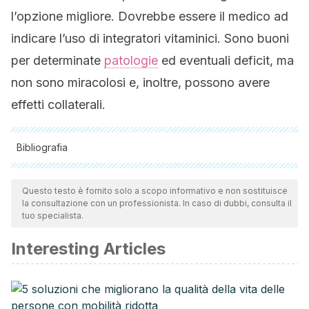
l’opzione migliore. Dovrebbe essere il medico ad
indicare l’uso di integratori vitaminici. Sono buoni
per determinate
patologie
ed eventuali deficit, ma
non sono miracolosi e, inoltre, possono avere
effetti collaterali.
Bibliografia
Tutte le fonti citate sono state esaminate a fondo dal nostro
team per garantirne la qualità, l'affidabilità, l'attualità e la
Questo testo è fornito solo a scopo informativo e non sostituisce
la consultazione con un professionista. In caso di dubbi, consulta il
validità. La bibliografia di questo articolo è stata considerata
tuo specialista.
affidabile e di precisione accademica o scientifica.
Interesting Articles
Suplementos multivitamínicos/minerales — Datos en
español. (n.d.). Retrieved December 3, 2019, from
https://ods.od.nih.gov/factsheets/MVMS-DatosEnEspanol/
¿Realmente es bueno tomar vitaminas? – BBC News