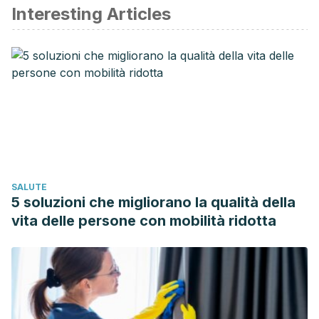
Interesting Articles
Taghizadeh M., Farzin N., Taheri S., Mahlouji M., et al., The
effect of dietary supplements containing green tea,
capsaicin and ginger extracts on weight loss and metabolic
profiles in overweight women: a randomized double blind
placebo controlled clinical trial. Ann Nutr Metab, 2017. 70
(4): 277-285.
Varghese S., Kubatka P., Rodrigo L., Gazdikova K., et al.,
Chili pepper as a body weight loss food. Int J Food Sci
Nutr, 2017. 68 (4): 392-401.
SALUTE
5 soluzioni che migliorano la qualità della
vita delle persone con mobilità ridotta