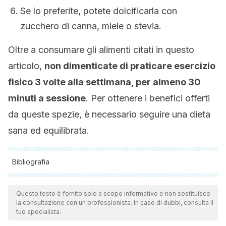
Se lo preferite, potete dolcificarla con
zucchero di canna, miele o stevia.
Oltre a consumare gli alimenti citati in questo
articolo,
non dimenticate di praticare esercizio
fisico 3 volte alla settimana, per almeno 30
minuti a sessione
. Per ottenere i benefici offerti
da queste spezie, è necessario seguire una dieta
sana ed equilibrata.
Bibliografia
Tutte le fonti citate sono state esaminate a fondo dal nostro
team per garantirne la qualità, l'affidabilità, l'attualità e la
Questo testo è fornito solo a scopo informativo e non sostituisce
la consultazione con un professionista. In caso di dubbi, consulta il
validità. La bibliografia di questo articolo è stata considerata
tuo specialista.
affidabile e di precisione accademica o scientifica.