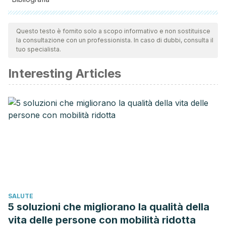
Tutte le fonti citate sono state esaminate a fondo dal nostro
team per garantirne la qualità, l'affidabilità, l'attualità e la
Questo testo è fornito solo a scopo informativo e non sostituisce
la consultazione con un professionista. In caso di dubbi, consulta il
validità. La bibliografia di questo articolo è stata considerata
tuo specialista.
affidabile e di precisione accademica o scientifica.
Interesting Articles
Janmejai K Srivastava, Eswar Shankar, Sanjay
Gupta. Chamomile: A herbal medicine of the past with bright
future. (2010).
ncbi.nlm.nih.gov/pmc/articles/PMC2995283/
David L. Watts. The Nutritional Relationships of Magnesium.
(2017).
SALUTE
5 soluzioni che migliorano la qualità della
traceelements.com/Docs/The%20Nutritional%20Relation
vita delle persone con mobilità ridotta