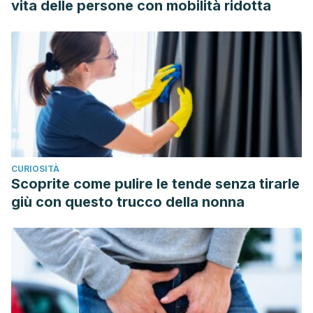
vita delle persone con mobilità ridotta
Bronquiolitis, KidsHealth. Recogido a 14 de febrero en
https://kidshealth.org/es/parents/bronchiolitis-esp.html
Bronquiolitis, Medlineplus.gov. Recogido a 14 de febrero
en
https://medlineplus.gov/spanish/ency/article/000975.htm
Bronquiolitis, Neumoped.org. Recogido a 14 de febrero en
https://neumoped.org/bronquiolitis/
CURIOSITÀ
Scoprite come pulire le tende senza tirarle
giù con questo trucco della nonna