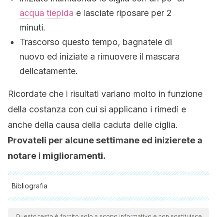
acqua tiepida
e lasciate riposare per 2
minuti.
Trascorso questo tempo, bagnatele di
nuovo ed iniziate a rimuovere il mascara
delicatamente.
Ricordate che i risultati variano molto in funzione
della costanza con cui si applicano i rimedi e
anche della causa della caduta delle ciglia.
Provateli per alcune settimane ed inizierete a
notare i miglioramenti.
Bibliografia
Tutte le fonti citate sono state esaminate a fondo dal nostro
team per garantirne la qualità, l'affidabilità, l'attualità e la
Questo testo è fornito solo a scopo informativo e non sostituisce