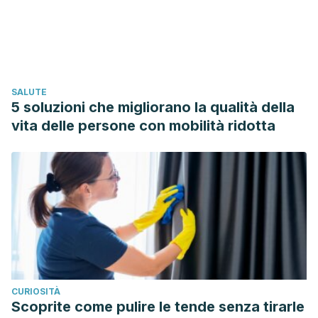
Delgado N.
Metabolismo del hierro
. Instituto de
Hematología e Inmunología. Ciudad de la Habana. Rev
Cubana Hematol Inmunol Hemoter 2000;16(3)
Healthline.com
Iron, Folate, and Other Essential Vitamins
SALUTE
You’re Not Getting Enough of (and Really Should)
[Online]
5 soluzioni che migliorano la qualità della
Available at: www.healthline.com/health/vitamin-deficiency-
vita delle persone con mobilità ridotta
in-women
Rodrigo L.
Hemocromatosis hereditaria.
Rev. esp. enferm.
dig. Madrid 2006;98(11)
Muñoz Gómez M,Campos Garríguez A, García Erce JA,
Ramírez Ramírez G.
Fisiopatología del metabolismo del
hierro: implicaciones diagnósticas y
terapéuticas.
NEFROLOGÍA. 2005;25(1)
CURIOSITÀ
Scoprite come pulire le tende senza tirarle