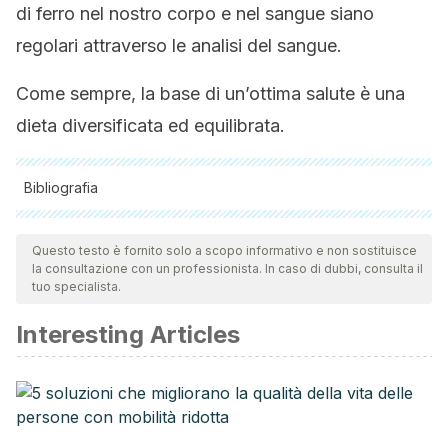
di ferro nel nostro corpo e nel sangue siano
regolari attraverso le analisi del sangue.
Come sempre, la base di un’ottima salute è una
dieta diversificata ed equilibrata.
Bibliografia
Tutte le fonti citate sono state esaminate a fondo dal nostro
team per garantirne la qualità, l'affidabilità, l'attualità e la
Questo testo è fornito solo a scopo informativo e non sostituisce
la consultazione con un professionista. In caso di dubbi, consulta il
validità. La bibliografia di questo articolo è stata considerata
tuo specialista.
affidabile e di precisione accademica o scientifica.
Interesting Articles
National Institutes of Health. Office of Dietary Supplements.
Hierro.
Hoja informativa para consumidores.
[Online]
Available at: ods.od.nih.gov/factsheets/Iron-
DatosEnEspanol/
Forrellat Barrios M,Gautier du Défaix Gómez H, Fernández