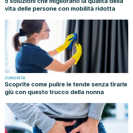
5 soluzioni che migliorano la qualità della
Carolina Barros; Maritza Bocic. 2016. PSICOPATOLOGÍA EN
vita delle persone con mobilità ridotta
COLITIS ULCEROSA Y
ENFERMEDAD DE CROHN. Gastroenterología y Psiquiatría.
http://revistagpu.cl/2016/GPU_marzo_2016_PDF/PSI_Psicopatol
López León, Diana Paulina. 2014. Manual de colitis nerviosa
para adolescentes de Ocozocoutla de Espinosa Chiapas.
Universidad de Ciencias y Artes de Chiapas.
https://repositorio.unicach.mx/handle/20.500.12114/310
Diarrea bacteriana. 2009. Intramed.
CURIOSITÀ
https://www.intramed.net/contenidover.asp?
Scoprite come pulire le tende senza tirarle
contenidoid=62710
giù con questo trucco della nonna
Colitis. MedlinePlus.
https://medlineplus.gov/spanish/ency/article/001125.htm