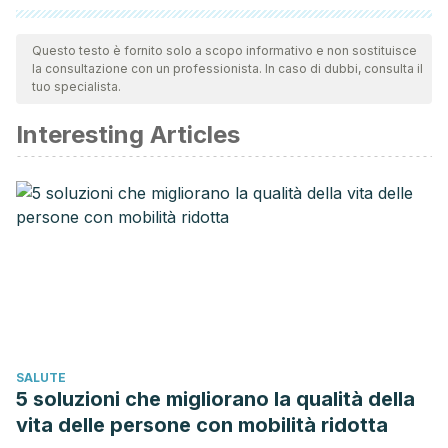
Tutte le fonti citate sono state esaminate a fondo dal nostro
team per garantirne la qualità, l'affidabilità, l'attualità e la
Questo testo è fornito solo a scopo informativo e non sostituisce
la consultazione con un professionista. In caso di dubbi, consulta il
validità. La bibliografia di questo articolo è stata considerata
tuo specialista.
affidabile e di precisione accademica o scientifica.
Interesting Articles
Dominici, L. E. (2015). Dolor de cuello. Spine.
Engstrom, J. W., & Deyo, R. A. (2012). Dolor de espalda y
cuello. In Harrison. Principios de Medicina Interna, 18e.
Ayala, E. (2014). Hernia de disco. Medigraphic.
https://doi.org/10.1136/bmj.a143.4.
Swanson, D. (2015). Meningitis. Pediatrics in Review.
https://doi.org/10.1542/pir.36-12-514
SALUTE
5 soluzioni che migliorano la qualità della
vita delle persone con mobilità ridotta