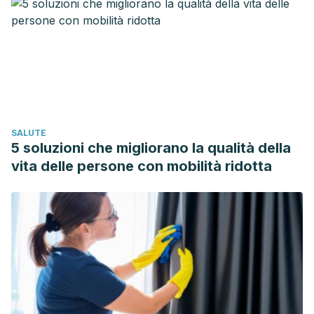
en:
https://www.fisioterapia-online.com/articulos/text-neck-
repercusiones-del-uso-del-smartphone-sobre-el-
organismo
MedlinePlus. [Internet].
Dolor cervical
. 2018. Disponible
en:
https://medlineplus.gov/spanish/ency/article/003025.htm
Terapia-Fisica. [Internet].
Dolor de cuello
. Disponible
en:
http://www.terapia-fisica.com/dolor-de-cuello/
SALUTE
Sac García, M.P.
Plan de higiene postural y tratamiento
5 soluzioni che migliorano la qualità della
fisioterapéutico en dolor cervical y lumbar.
Facultad de
vita delle persone con mobilità ridotta
Ciencias de la Salud. Universidad Rafael Landívar, 2013.