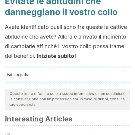
Evitate le abitudini che
danneggiano il vostro collo
Avete identificato quali sono fra queste le cattive
abitudine che avete? Allora è arrivato il momento
di cambiarle affinché il vostro collo possa trarne
dei benefici.
Iniziate subito!
Bibliografia
Tutte le fonti citate sono state esaminate a fondo dal nostro
team per garantirne la qualità, l'affidabilità, l'attualità e la
Questo testo è fornito solo a scopo informativo e non sostituisce
la consultazione con un professionista. In caso di dubbi, consulta il
validità. La bibliografia di questo articolo è stata considerata
tuo specialista.
affidabile e di precisione accademica o scientifica.
Interesting Articles
Fisioterapia-Online. [Internet].
Text Neck. Repercusiones
del uso del smartphone sobre el organismo.
Disponible