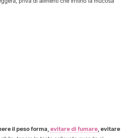
eggera, priva di alimenti che irritino la mucosa
i
ere il peso forma,
evitare di fumare
, evitare