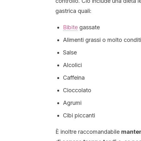
controllo. Ciò include una dieta l
gastrica quali:
Bibite
gassate
Alimenti grassi o molto condit
Salse
Alcolici
Caffeina
Cioccolato
Agrumi
Cibi piccanti
È inoltre raccomandabile
manten