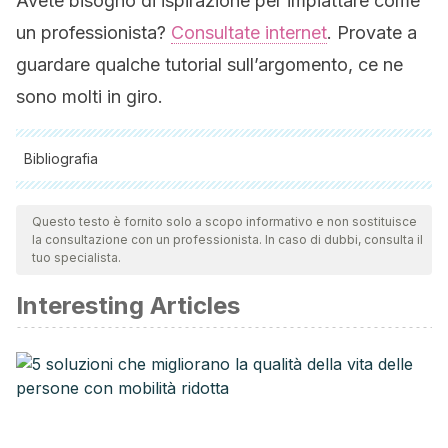
Avete bisogno di ispirazione per impiattare come
un professionista?
Consultate internet
. Provate a
guardare qualche tutorial sull’argomento, ce ne
sono molti in giro.
Bibliografia
Tutte le fonti citate sono state esaminate a fondo dal nostro
team per garantirne la qualità, l'affidabilità, l'attualità e la
Questo testo è fornito solo a scopo informativo e non sostituisce
la consultazione con un professionista. In caso di dubbi, consulta il
validità. La bibliografia di questo articolo è stata considerata
tuo specialista.
affidabile e di precisione accademica o scientifica.
Interesting Articles
Guerrero Gatica, J. (2020). Set de utensilios gourmet: para
técnica de emplatado.
Urbina Chacón, B. I. (2019). Cinco técnicas creativas para
un buen emplatado.