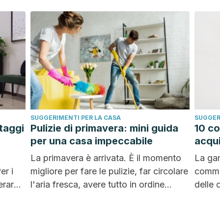
difficil
SUGGERIMENTI PER LA CASA
SUGGER
taggi
Pulizie di primavera: mini guida
10 co
per una casa impeccabile
acqui
La primavera è arrivata. È il momento
La gam
er i
migliore per fare le pulizie, far circolare
commer
erare
l'aria fresca, avere tutto in ordine...
delle 
all'ac
grado.