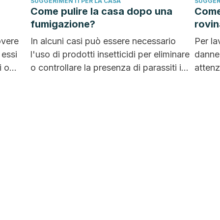
SUGGERIMENTI PER LA CASA
SUGGER
Come pulire la casa dopo una
Come 
fumigazione?
rovin
overe
In alcuni casi può essere necessario
Per la
 essi
l'uso di prodotti insetticidi per eliminare
danneg
i o
o controllare la presenza di parassiti in
attenz
casa....
lavatri