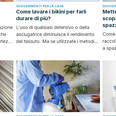
SUGGERIMENTI PER LA CASA
SUGGER
Come lavare i bikini per farli
Mette
durare di più?
scopa
spazz
azione
L'uso di qualsiasi detersivo o della
Come s
che
asciugatrice diminuisce il rendimento
raccol
rtezze
del tessuto. Ma se utilizzate i metodi
a spaz
giusti per lavare...