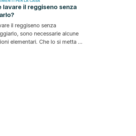
IMENTI PER LA CASA
lavare il reggiseno senza
arlo?
vare il reggiseno senza
giarlo, sono necessarie alcune
ioni elementari. Che lo si metta in
ce o lo si...