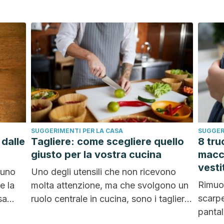
SUGGERIMENTI PER LA CASA
SUGGER
dalle
Tagliere: come scegliere quello
8 tru
giusto per la vostra cucina
macch
vesti
 uno
Uno degli utensili che non ricevono
Rimuov
e la
molta attenzione, ma che svolgono un
scarpe
sa
ruolo centrale in cucina, sono i taglieri.
pantal
Sono...