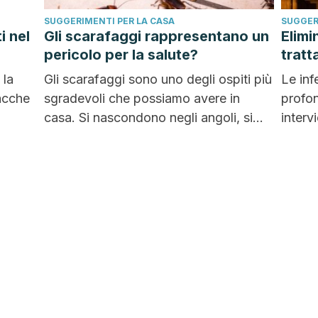
SUGGERIMENTI PER LA CASA
SUGGER
i nel
Gli scarafaggi rappresentano un
Elimin
pericolo per la salute?
tratt
 la
Gli scarafaggi sono uno degli ospiti più
Le inf
iacche
sgradevoli che possiamo avere in
profon
casa. Si nascondono negli angoli, si
interv
riproducono rapidamente...
elimina