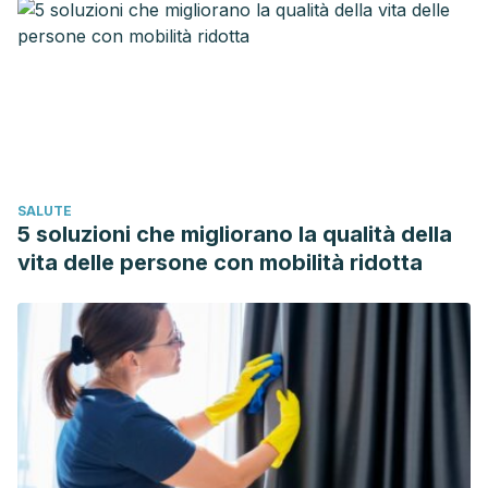
https://health.clevelandclinic.org/is-laundry-detergent-
causing-your-childs-skin-rash/
Luque, A. (2007). Cuidados generales de la piel del bebé:
características de los productos más idóneos.
Offarm:
farmacia y sociedad, 26
(5), 58-60.
https://www.elsevier.es/es-revista-offarm-4-articulo-
cuidados-generales-piel-del-bebe-13102415
SALUTE
Oranges, T., Dini, V., & Romanelli, M. (2015). Skin
5 soluzioni che migliorano la qualità della
Physiology of the Neonate and Infant: Clinical Implications.
vita delle persone con mobilità ridotta
Advances in wound care, 4
(10), 587–595.
https://doi.org/10.1089/wound.2015.0642