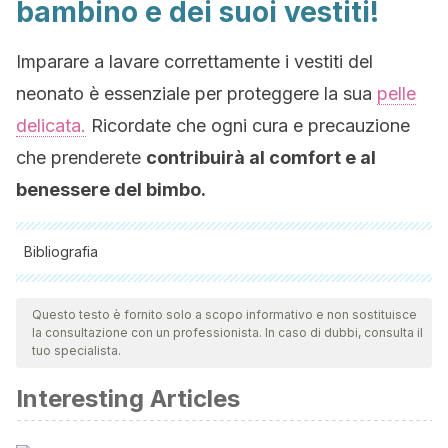
bambino e dei suoi vestiti!
Imparare a lavare correttamente i vestiti del
neonato è essenziale per proteggere la sua
pelle
delicata.
Ricordate che ogni cura e precauzione
che prenderete
contribuirà al comfort e al
benessere del bimbo.
Bibliografia
Tutte le fonti citate sono state esaminate a fondo dal nostro
team per garantirne la qualità, l'affidabilità, l'attualità e la
Questo testo è fornito solo a scopo informativo e non sostituisce
la consultazione con un professionista. In caso di dubbi, consulta il
validità. La bibliografia di questo articolo è stata considerata
tuo specialista.
affidabile e di precisione accademica o scientifica.
Interesting Articles
Cleveland Clinic. (16 de marzo de 2021).
Is Laundry
Detergent Causing Your Child’s Skin Rash?
.