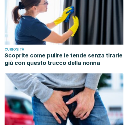
Migrañas y otras Cefaleas.
http://www.kranion.es/images/2003_03_02_016-027.pdf
DeGroote, MG (sf). Dermatitis de contacto con Vicks
VapoRub: Dermatitis. Ampliación de imagen.
https://journals.lww.com/dermatitis/Fulltext/2010/05000/Cont
casa_token=rKGr9ZWOv6QAAAAA:1kpYK2r2uutUdrcVMRTe1
CURIOSITÀ
Scoprite come pulire le tende senza tirarle
giù con questo trucco della nonna