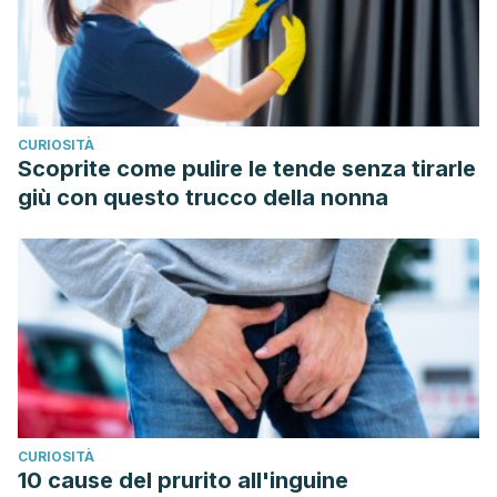
review.
Journal of human nutrition and dietetics : the official
journal of the British Dietetic Association
,
30
(3), 247–259.
https://doi.org/10.1111/jhn.12435
CURIOSITÀ
Scoprite come pulire le tende senza tirarle
giù con questo trucco della nonna
CURIOSITÀ
10 cause del prurito all'inguine