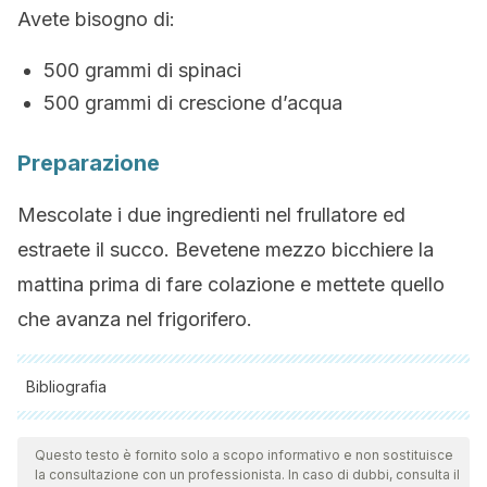
Avete bisogno di:
500 grammi di spinaci
500 grammi di crescione d’acqua
Preparazione
Mescolate i due ingredienti nel frullatore ed
estraete il succo. Bevetene mezzo bicchiere la
mattina prima di fare colazione e mettete quello
che avanza nel frigorifero.
Bibliografia
Tutte le fonti citate sono state esaminate a fondo dal nostro
team per garantirne la qualità, l'affidabilità, l'attualità e la
Questo testo è fornito solo a scopo informativo e non sostituisce
la consultazione con un professionista. In caso di dubbi, consulta il
validità. La bibliografia di questo articolo è stata considerata