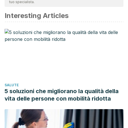
tuo specialista.
affidabile e di precisione accademica o scientifica.
Interesting Articles
Avlund, K., Rantanen, T., & Schroll, M. (2007). Factors
underlying tiredness in older adults. Aging Clinical and
Experimental Research.
https://doi.org/10.1007/BF03325206
Bellisle, F. (2004). Effects of diet on behaviour and
cognition in children. British Journal of Nutrition.
https://doi.org/10.1079/BJN20041171
Steenbruggen, T. G., Hoekstra, S. J., & Van der Gaag, E. J.
(2015). Could a change in diet revitalize children who suffer
SALUTE
from unresolved fatigue? Nutrients.
5 soluzioni che migliorano la qualità della
https://doi.org/10.3390/nu7031965
vita delle persone con mobilità ridotta
Campagnolo, N., Johnston, S., Collatz, A., Staines, D., &
Marshall-Gradisnik, S. (2017). Dietary and nutrition
interventions for the therapeutic treatment of chronic
fatigue syndrome/myalgic encephalomyelitis: a systematic