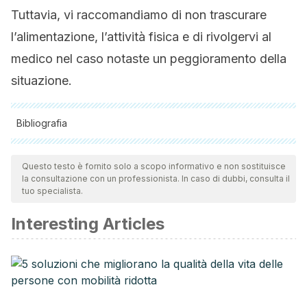
Tuttavia, vi raccomandiamo di non trascurare
l’alimentazione, l’attività fisica e di rivolgervi al
medico nel caso notaste un peggioramento della
situazione.
Bibliografia
Tutte le fonti citate sono state esaminate a fondo dal nostro
team per garantirne la qualità, l'affidabilità, l'attualità e la
Questo testo è fornito solo a scopo informativo e non sostituisce
la consultazione con un professionista. In caso di dubbi, consulta il
validità. La bibliografia di questo articolo è stata considerata
tuo specialista.
affidabile e di precisione accademica o scientifica.
Interesting Articles
Sánchez, J. S., Ajá, L. T., & Díaz, D. G.
(2008). Hernia
umbilical y embarazo. Presentación de un caso.
MediSur
,
6
(3), 91-94.
https://www.redalyc.org/pdf/1800/180020304017.pdf
Sperstad, J. B., Tennfjord, M. K., Hilde, G., Ellström-