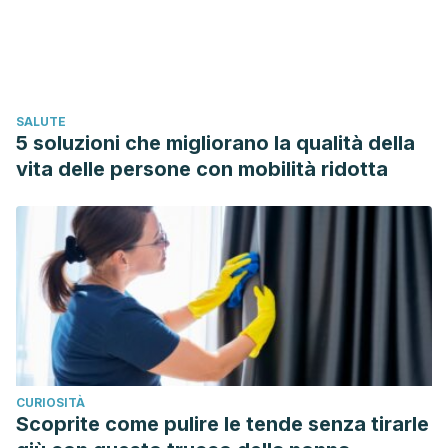
Engh, M., & Bø, K.
(2016). Diastasis recti abdominis during
pregnancy and 12 months after childbirth: prevalence, risk
factors and report of lumbopelvic pain.
Br J Sports Med
,
50
(17), 1092-1096.
SALUTE
https://bjsm.bmj.com/content/50/17/1092.full
5 soluzioni che migliorano la qualità della
Calvete, A. A., da Cuña Carrera, I., & González, Y. G.
vita delle persone con mobilità ridotta
(2019). Efectos de un programa de ejercicios abdominales
hipopresivos: un estudio piloto.
Medicina naturista
,
13
(1),
38-42.
https://dialnet.unirioja.es/servlet/articulo?
codigo=6761085
Izquierdo Hernández, A., Armenteros Borrell, M.,
Lancés Cotilla, L., & Martín González, I.
(2004).
Alimentación saludable.
Revista cubana de enfermería
,
20
(1), 1-1.
http://scielo.sld.cu/scielo.php?
CURIOSITÀ
script=sci_arttext&pid=S0864-03192004000100012
Scoprite come pulire le tende senza tirarle
Uclés Villalobos, V., & Sánchez Solera, M. F.
(2017).