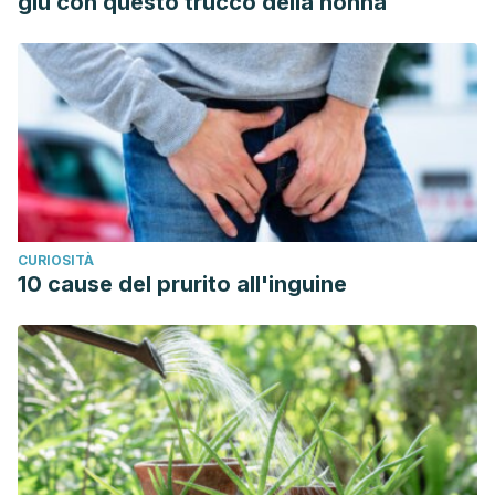
giù con questo trucco della nonna
Rehabilitación del Piso Pélvico.
Revista Clínica de la
Escuela de Medicina de la Universidad de Costa Rica
,
7
(1),
11-17.
https://www.medigraphic.com/pdfs/revcliescmed/ucr-
2017/ucr171f.pdf
CURIOSITÀ
10 cause del prurito all'inguine