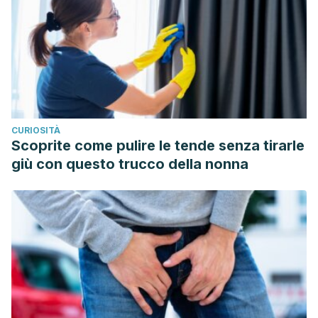
10.1677/joe.0.1660235.
Mo Med. 2018 May-Jun; 115(3): 247–252. Not Salt But Sugar
As Aetiological In Osteoporosis: A Review.
https://www.ncbi.nlm.nih.gov/pmc/articles/PMC6140170/
CURIOSITÀ
Scoprite come pulire le tende senza tirarle
giù con questo trucco della nonna