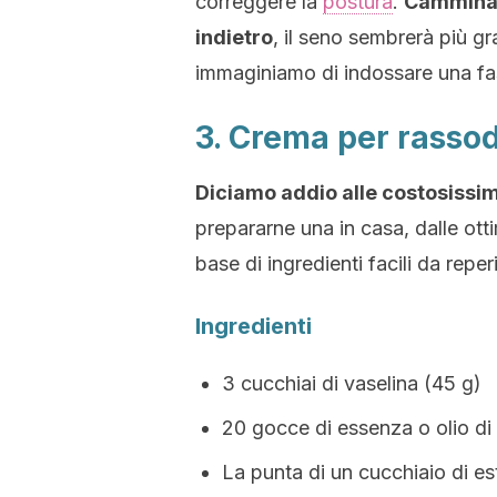
correggere la
postura
.
Camminand
indietro
, il seno sembrerà più gr
immaginiamo di indossare una f
3. Crema per rassoda
Diciamo addio alle costosissim
prepararne una in casa, dalle ott
base di ingredienti facili da reperi
Ingredienti
3 cucchiai di vaselina (45 g)
20 gocce di essenza o olio di
La punta di un cucchiaio di es