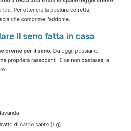
o a testa alta e con le spalle leggermente
ande. Per ottenere la postura corretta,
ascia che comprime l’addome.
re il seno fatta in casa
e creme per il seno
. Da oggi, possiamo
ime proprietà rassodanti. E se non bastasse, a
re.
 lavanda
tratto di cardo santo (1 g)