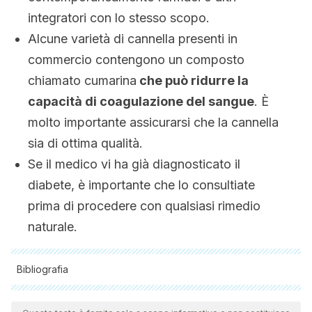
integratori con lo stesso scopo.
Alcune varietà di cannella presenti in
commercio contengono un composto
chiamato cumarina
che può ridurre la
capacità di coagulazione del sangue
. È
molto importante assicurarsi che la cannella
sia di ottima qualità.
Se il medico vi ha già diagnosticato il
diabete, è importante che lo consultiate
prima di procedere con qualsiasi rimedio
naturale.
Bibliografia
Tutte le fonti citate sono state esaminate a fondo dal nostro
team per garantirne la qualità, l'affidabilità, l'attualità e la