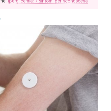
che:
Iperglicemia: 7 sintomi per riconoscerla
e