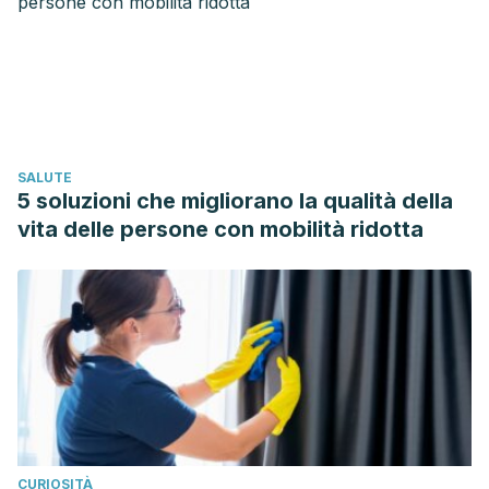
de-salud/Lesiones/prevencion-recuperacion/tratamiento-
calambres.html
Calambres en las piernas. (n.d.). Retrieved November 27,
2019, from
https://www.cancer.org/es/tratamiento/tratamientos-y-
efectos-secundarios/efectos-secundarios-
SALUTE
fisicos/calambres-en-las-piernas.html
5 soluzioni che migliorano la qualità della
Calambres nocturnos en las piernas – Artículos – IntraMed.
vita delle persone con mobilità ridotta
(n.d.). Retrieved November 27, 2019, from
https://www.intramed.net/contenidover.asp?
contenidoid=81138
CURIOSITÀ