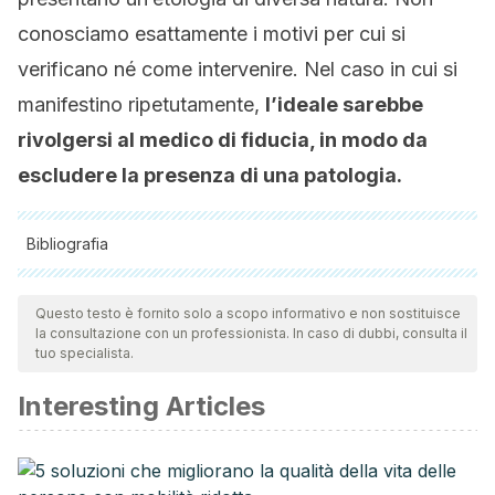
conosciamo esattamente i motivi per cui si
verificano né come intervenire. Nel caso in cui si
manifestino ripetutamente,
l’ideale sarebbe
rivolgersi al medico di fiducia, in modo da
escludere la presenza di una patologia.
Bibliografia
Tutte le fonti citate sono state esaminate a fondo dal nostro
team per garantirne la qualità, l'affidabilità, l'attualità e la
Questo testo è fornito solo a scopo informativo e non sostituisce
la consultazione con un professionista. In caso di dubbi, consulta il
validità. La bibliografia di questo articolo è stata considerata
tuo specialista.
affidabile e di precisione accademica o scientifica.
Interesting Articles
Cómo tratar y prevenir los calambres. (n.d.). Retrieved
November 27, 2019, from
https://www.sanitas.es/sanitas/seguros/es/particulares/bibliot