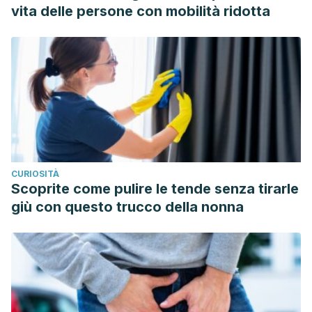
Sreenivasan and Arun Narayanan.
vita delle persone con mobilità ridotta
https://www.ncbi.nlm.nih.gov/pmc/articles/PMC4382606/
CURIOSITÀ
Scoprite come pulire le tende senza tirarle
giù con questo trucco della nonna