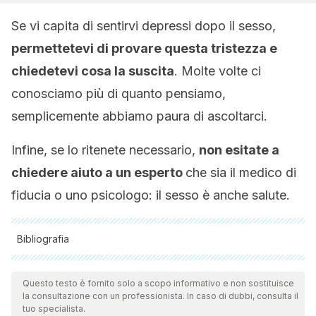
Se vi capita di sentirvi depressi dopo il sesso,
permettetevi di provare questa tristezza e
chiedetevi cosa la suscita
. Molte volte ci
conosciamo più di quanto pensiamo,
semplicemente abbiamo paura di ascoltarci.
Infine, se lo ritenete necessario,
non esitate a
chiedere aiuto a un esperto
che sia il medico di
fiducia o uno psicologo: il sesso è anche salute.
Bibliografia
Tutte le fonti citate sono state esaminate a fondo dal nostro
team per garantirne la qualità, l'affidabilità, l'attualità e la
Questo testo è fornito solo a scopo informativo e non sostituisce
la consultazione con un professionista. In caso di dubbi, consulta il
validità. La bibliografia di questo articolo è stata considerata
tuo specialista.