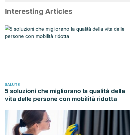
affidabile e di precisione accademica o scientifica.
Interesting Articles
Maczkowiack, J., & Schweitzer, R. D. (2019). Postcoital
dysphoria: Prevalence and correlates among
males.
Journal of Sex & Marital Therapy
,
45
(2), 128-140.
https://www.tandfonline.com/doi/abs/10.1080/0092623X.2018
Muise, A., Giang, E., & Impett, E. A. (2014). Post sex
affectionate exchanges promote sexual and relationship
satisfaction.
Archives of Sexual Behavior
,
43
, 1391-1402.
https://link.springer.com/article/10.1007/s10508-014-0305-3
Schweitzer, R. D., O’Brien, J., & Burri, A. (2015). Postcoital
SALUTE
dysphoria: prevalence and psychological
5 soluzioni che migliorano la qualità della
correlates.
Sexual Medicine
,
3
(4), 235-243.
vita delle persone con mobilità ridotta
https://academic.oup.com/smoa/article/3/4/235/6956221?
login=false
Vera, V. D. G., & Colombia, M. (2019). REVISIONES EN
SEXOLOGÍA.
Revista desexología
,
8
(1), 77-81.