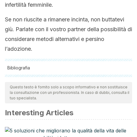
infertilità femminile.
Se non riuscite a rimanere incinta, non buttatevi
giù. Parlate con il vostro partner della possibilità di
considerare metodi alternativi e persino
l’adozione.
Bibliografia
Tutte le fonti citate sono state esaminate a fondo dal nostro
team per garantirne la qualità, l'affidabilità, l'attualità e la
Questo testo è fornito solo a scopo informativo e non sostituisce
la consultazione con un professionista. In caso di dubbi, consulta il
validità. La bibliografia di questo articolo è stata considerata
tuo specialista.
affidabile e di precisione accademica o scientifica.
Interesting Articles
Chamy, V., Cardemil, F., Betancour, P., Ríos, M., &
Leighton, L.
(2009). Riesgo obstétrico y perinatal en
embarazadas mayores de 35 años.
Revista chilena de