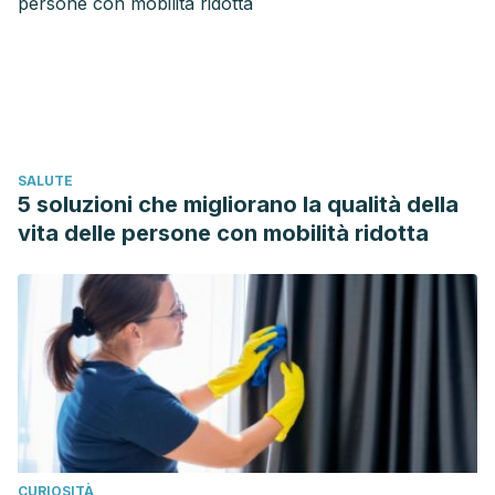
obstetricia y ginecología
,
74
(6), 331-338.
https://scielo.conicyt.cl/scielo.php?pid=S0717-
75262009000600003&script=sci_arttext
Macías Villa, H. L. G., Moguel Hernández, A., Iglesias
Leboreiro, J., Bernárdez Zapata, I., & Braverman
Bronstein, A.
(2018). Edad materna avanzada como factor
SALUTE
de riesgo perinatal y del recién nacido.
Acta médica Grupo
5 soluzioni che migliorano la qualità della
Ángeles
,
16
(2), 125-132.
vita delle persone con mobilità ridotta
http://www.scielo.org.mx/scielo.php?
script=sci_arttext&pid=S1870-72032018000200125
Barrero Castro, A., & Hernández Sampayo, L.
(2017).
Maternidad después de 35 años: cuidado orientado a
proteger la mujer y su hijo.
Hacia la Promoción de la Salud
,
22
(1), 13-26.
http://www.scielo.org.co/pdf/hpsal/v22n1/v22n1a02.pdf
CURIOSITÀ