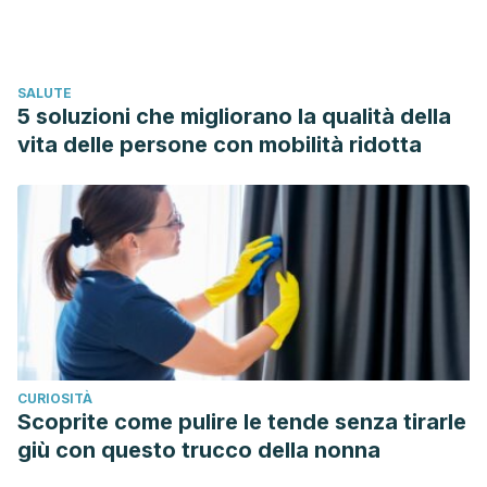
http://archivosdemedicinadeldeporte.com/articulos/upload/
2.pdf
Muñoz Navarro, Bárbara
(2016)
Complementos alimenticios
SALUTE
relacionados con los estados de cansancio y fatiga, función
5 soluzioni che migliorano la qualità della
cognitiva e intelectual y memoria, y función visual:
vita delle persone con mobilità ridotta
composición, etiquetado y adecuación a la legislación
vigente.
https://eprints.ucm.es/38729/1/T37565.pdf
CURIOSITÀ
Scoprite come pulire le tende senza tirarle
giù con questo trucco della nonna