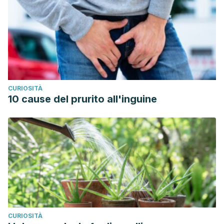
20046707
Trivedi, Kavita. (2019).Easy tips to relieve stress-related
neck and back pain. https://utswmed.org/medblog/stress-
back-pain/
CURIOSITÀ
10 cause del prurito all'inguine
CURIOSITÀ