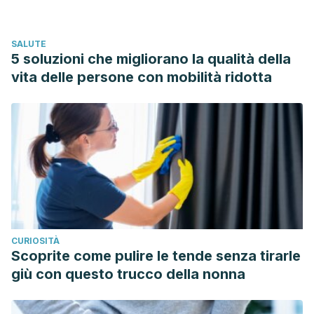
Radcliffe, A. M., Porter, L. S., Schubiner, H., … Keefe, F. J.
(2011). Pain and emotion: a biopsychosocial review of
SALUTE
recent research.
Journal of clinical psychology
,
67
(9), 942-
5 soluzioni che migliorano la qualità della
68.
vita delle persone con mobilità ridotta
(1998). Emotional wellbeing and its relation to health.
Physical disease may well result from emotional distress.
BMJ (Clinical research ed.)
,
317
(7173), 1608-9.
https://www.ncbi.nlm.nih.gov/pmc/articles/PMC1114432/
Moreira, V.F., Garrido, E. (2011). Dolor abdominal funcional.
http://scielo.isciii.es/scielo.php?
script=sci_arttext&pid=S1130-01082011000900010
VV.AA. (2009). Emociones negativas y su impacto en la
CURIOSITÀ
salud mental y física.
Scoprite come pulire le tende senza tirarle
https://www.redalyc.org/pdf/1342/134213131007.pdf
giù con questo trucco della nonna
Clínica Mayo. https://www.mayoclinic.org/es-es/diseases-
conditions/tension-headache/in-depth/headaches/art-