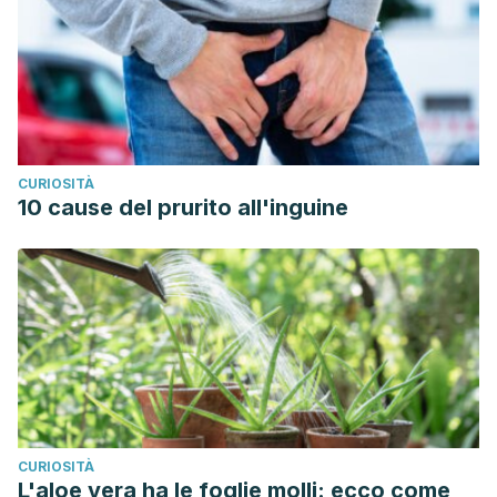
Most Effectively Activates Abdominal Muscles? A
Comparative Study of Plank and Isometric Bilateral Leg
Raise Exercises’. 1 Jan. 2019 : 797 – 802.
Eating and exercise: 5 tips to maximize your workouts.
Mayo Clinic. https://www.mayoclinic.org/healthy-
lifestyle/fitness/in-depth/exercise/art-20045506
CURIOSITÀ
Mendrin, Natasha; Lynn, Scott K.; Griffith-Merritt, Halecia K.;
10 cause del prurito all'inguine
Noffal, Guillermo J. Progressions of Isometric Core Training.
Strength and Conditioning Journal, Volume 38, Number 4,
August 2016, pp. 50-65(16).
https://www.ingentaconnect.com/content/wk/ssc/2016/000
CURIOSITÀ
L'aloe vera ha le foglie molli: ecco come