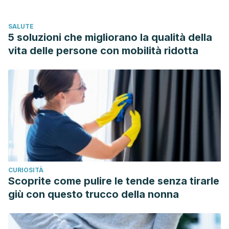
Michael G. Perri; David S. Sheps; Mary B. Pettinger; David S.
Siscovick. 2002. Walking Compared with Vigorous Exercise
SALUTE
for the Prevention of Cardiovascular Events in Women. The
5 soluzioni che migliorano la qualità della
New England Journal of Medicine.
vita delle persone con mobilità ridotta
https://www.nejm.org/doi/full/10.1056/NEJMoa021067
Brian D. Johnston. 2018. Beneficios del ejercicio. Manual
Merck. https://www.merckmanuals.com/es-
us/hogar/fundamentos/ejercicio-y-forma-
f%C3%ADsica/beneficios-del-ejercicio
Stephanie Freeman, Amy Karpowicz, John Gray, Stuart
Mcgill. 2006. Quantifying Muscle Patterns and Spine Load
during Various Forms of the Push-Up. Faculty of Applied
CURIOSITÀ
Health Sciences, Department of Kinesiology, University of
Scoprite come pulire le tende senza tirarle
Waterloo.
giù con questo trucco della nonna
https://pdfs.semanticscholar.org/f358/bf7cca44de0a1e6072
Park, Du-Jin and Park, Se-Yeon. ‘Which Trunk Exercise