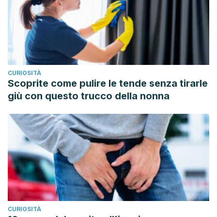
AMPKα/mTOR Signaling Pathway. Planta medica, 84(2), 91–
99. https://doi.org/10.1055/s-0043-118663
Yang, Z., Wu, Q. Q., Xiao, Y., Duan, M. X., Liu, C., Yuan, Y.,
Meng, Y. Y., Liao, H. H., & Tang, Q. Z. (2018). Aucubin
Protects against Myocardial Infarction-Induced Cardiac
CURIOSITÀ
Remodeling via nNOS/NO-Regulated Oxidative Stress.
Scoprite come pulire le tende senza tirarle
Oxidative medicine and cellular longevity, 2018, 4327901.
giù con questo trucco della nonna
https://doi.org/10.1155/2018/4327901
Paduch, R., Woźniak, A., Niedziela, P., & Rejdak, R. (2014).
Assessment of eyebright (euphrasia officinalis L.) extract
activity in relation to human corneal cells using in vitro tests.
Balkan medical journal, 31(1), 29–36.
https://doi.org/10.5152/balkanmedj.2014.8377
Bigagli, E., Cinci, L., D’Ambrosio, M., & Luceri, C. (2017).
Pharmacological activities of an eye drop containing
CURIOSITÀ
Matricaria chamomilla and Euphrasia officinalis extracts in