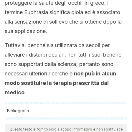
proteggere la salute degli occhi. In greco, il
termine Euphrasia significa gioia ed è associato
alla sensazione di sollievo che si ottiene dopo la
sua applicazione.
Tuttavia, benché sia utilizzata da secoli per
alleviare i disturbi oculari, non tutti i suoi benefici
sono supportati dalla scienza; pertanto sono
necessari ulteriori ricerche e
non può in alcun
modo sostituire la terapia prescritta dal
medico
.
Bibliografia
Tutte le fonti citate sono state esaminate a fondo dal nostro
team per garantirne la qualità, l'affidabilità, l'attualità e la
Questo testo è fornito solo a scopo informativo e non sostituisce