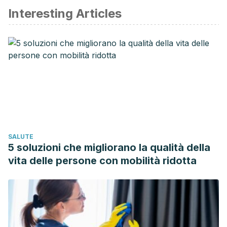
Interesting Articles
Yoshida Y, Simoes EJ. Sugar-Sweetened Beverage,
Obesity, and Type 2 Diabetes in Children and Adolescents:
Policies, Taxation, and Programs. Curr Diab Rep. 2018 Apr
18;18(6):31. doi: 10.1007/s11892-018-1004-6. PMID:
29671076; PMCID: PMC6025796.
Axley PD, Richardson CT, Singal AK. Epidemiology of
Alcohol Consumption and Societal Burden of Alcoholism
and Alcoholic Liver Disease. Clin Liver Dis. 2019
Feb;23(1):39-50. doi: 10.1016/j.cld.2018.09.011. PMID:
SALUTE
30454831.
5 soluzioni che migliorano la qualità della
Warrilow A, Mellor D, McKune A, Pumpa K. Dietary fat, fibre,
vita delle persone con mobilità ridotta
satiation, and satiety-a systematic review of acute studies.
Eur J Clin Nutr. 2019 Mar;73(3):333-344. doi:
10.1038/s41430-018-0295-7. Epub 2018 Aug 30. PMID:
30166637.