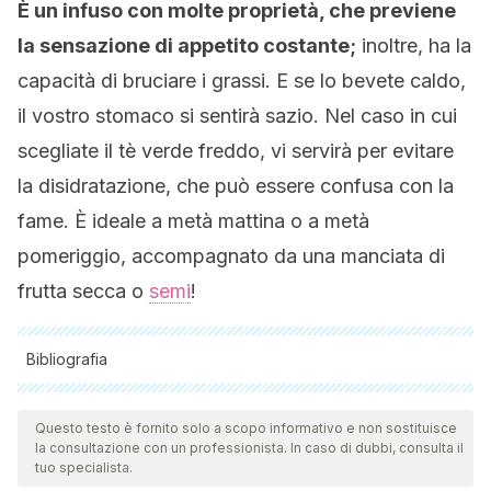
È un infuso con molte proprietà, che previene
la sensazione di appetito costante;
inoltre, ha la
capacità di bruciare i grassi. E se lo bevete caldo,
il vostro stomaco si sentirà sazio. Nel caso in cui
scegliate il tè verde freddo, vi servirà per evitare
la disidratazione, che può essere confusa con la
fame. È ideale a metà mattina o a metà
pomeriggio, accompagnato da una manciata di
frutta secca o
semi
!
Bibliografia
Tutte le fonti citate sono state esaminate a fondo dal nostro
team per garantirne la qualità, l'affidabilità, l'attualità e la
Questo testo è fornito solo a scopo informativo e non sostituisce
la consultazione con un professionista. In caso di dubbi, consulta il
validità. La bibliografia di questo articolo è stata considerata
tuo specialista.
affidabile e di precisione accademica o scientifica.