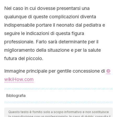
Nel caso in cui dovesse presentarsi una
qualunque di queste complicazioni diventa
indispensabile portare il neonato dal pediatra e
seguire le indicazioni di questa figura
professionale. Farlo sarà determinante per il
miglioramento della situazione e per la salute
futura del piccolo.
Immagine principale per gentile concessione di
©
wikiHow.com
Bibliografia
Tutte le fonti citate sono state esaminate a fondo dal nostro
team per garantirne la qualità, l'affidabilità, l'attualità e la
Questo testo è fornito solo a scopo informativo e non sostituisce
la consultazione con un professionista. In caso di dubbi, consulta il