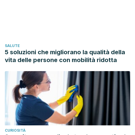
vera for treating acute and chronic wounds. Sao Paulo
Medical Journal. https://doi.org/10.1590/1516-
3180.20141326T1
Rajeswari, R., Umadevi, M., Rahale, C. S., Selvavenkadesh,
S., Kumar, K. P. S., & Bhowmik, D. (2012). Aloe vera: The
SALUTE
Miracle Plant Its Medicinal and Traditional Uses in India.
5 soluzioni che migliorano la qualità della
Journal of Pharmacognosy and Phytochemistry.
vita delle persone con mobilità ridotta
CURIOSITÀ