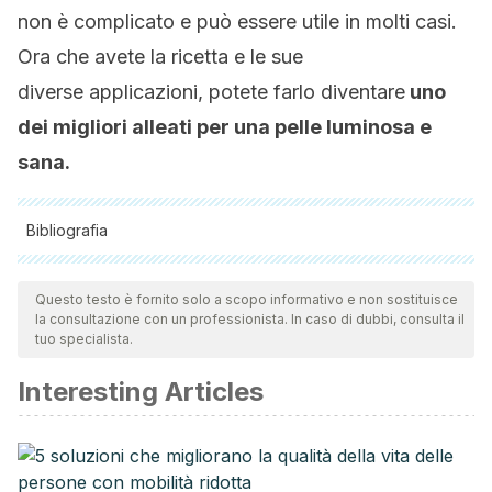
non è complicato e può essere utile in molti casi.
Ora che avete la ricetta e le sue
diverse applicazioni, potete farlo diventare
uno
dei migliori alleati per una pelle luminosa e
sana.
Bibliografia
Tutte le fonti citate sono state esaminate a fondo dal nostro
team per garantirne la qualità, l'affidabilità, l'attualità e la
Questo testo è fornito solo a scopo informativo e non sostituisce
la consultazione con un professionista. In caso di dubbi, consulta il
validità. La bibliografia di questo articolo è stata considerata
tuo specialista.
affidabile e di precisione accademica o scientifica.
Interesting Articles
Hamman, J. H. (2008). Composition and applications of
Aloe vera leaf gel. Molecules.
https://doi.org/10.3390/molecules13081599
Dat, A. D., Poon, F., Pham, K. B. T., & Doust, J. (2014). Aloe