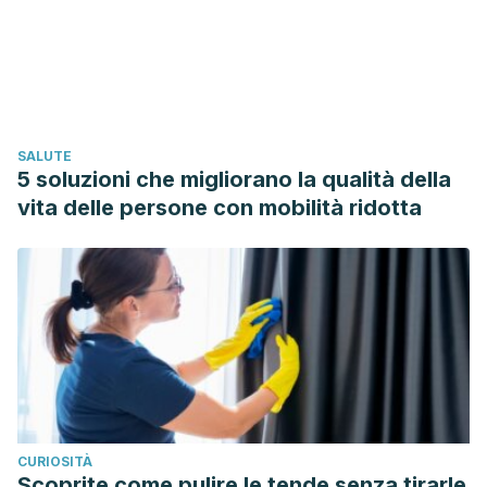
Cía, A. H. (2014). Las adicciones no relacionadas a
sustancias (DSM-5, APA, 2013): un primer paso hacia la
inclusión de las Adicciones Conductuales en las
clasificaciones categoriales vigentes.
Revista De Neuro-
Psiquiatria
,
76
(4), 210.
SALUTE
https://doi.org/10.20453/rnp.v76i4.1169
5 soluzioni che migliorano la qualità della
Salas-Blas, Edwin, Copez-Lonzoy, Anthony, & Yance-
vita delle persone con mobilità ridotta
Yupari, Victoria. (2021). Mapeo científico de las adicciones
comportamentales en el caso de las revistas
peruanas.
Revista Digital de Investigación en Docencia
Universitaria
,
15
(2), e1460. Epub 00 de julio de
2021.
https://dx.doi.org/10.19083/ridu.2021.1460
CURIOSITÀ
Scoprite come pulire le tende senza tirarle