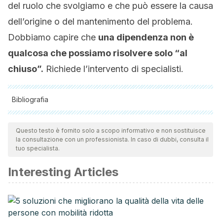
del ruolo che svolgiamo e che può essere la causa
dell’origine o del mantenimento del problema.
Dobbiamo capire che
una dipendenza non è
qualcosa che possiamo risolvere solo “al
chiuso”.
Richiede l’intervento di specialisti.
Bibliografia
Tutte le fonti citate sono state esaminate a fondo dal nostro
team per garantirne la qualità, l'affidabilità, l'attualità e la
Questo testo è fornito solo a scopo informativo e non sostituisce
la consultazione con un professionista. In caso di dubbi, consulta il
validità. La bibliografia di questo articolo è stata considerata
tuo specialista.
affidabile e di precisione accademica o scientifica.
Interesting Articles
Moliner, M. M., & Montañés, M. C. (2020). Comorbilidad
entre adicciones comportamentales en la
adolescencia.
Revista española de drogodependencias
,
(45), 86-95.