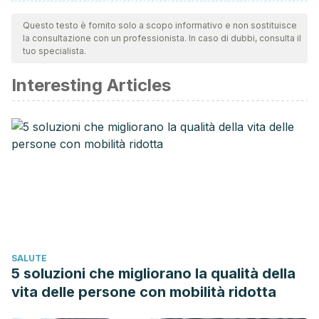
Tutte le fonti citate sono state esaminate a fondo dal nostro
team per garantirne la qualità, l'affidabilità, l'attualità e la
Questo testo è fornito solo a scopo informativo e non sostituisce
la consultazione con un professionista. In caso di dubbi, consulta il
validità. La bibliografia di questo articolo è stata considerata
tuo specialista.
affidabile e di precisione accademica o scientifica.
Interesting Articles
Aguilar, A. G. (1996). Antihistamínicos. Revista Alergia
Mexico.
Petriz, N., & Parisi, C. (2013). Uso de antihistamínicos en
pediatría. Conexion Pediatrica.
Presa, I. J. (1999). Antihistamínicos H1: revisión. Alergol
Inmunol Clin, Octubre.
SALUTE
5 soluzioni che migliorano la qualità della
vita delle persone con mobilità ridotta