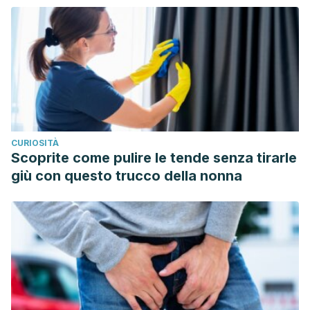
21/04/2020.
Dattilo, M., Antunes, H. K. M., Medeiros, A., Mônico Neto, M.,
Souza, H. S., Tufik, S., & de Mello, M. T. (2011). Sleep and
muscle recovery: Endocrinological and molecular basis for
a new and promising hypothesis. Medical Hypotheses,
77(2), 220–222. Available at:
https://doi.org/10.1016/j.mehy.2011.04.017
. Accessed
CURIOSITÀ
21/04/2020.
Scoprite come pulire le tende senza tirarle
Heussler, H. S. (2005). 9. Common causes of sleep
giù con questo trucco della nonna
disruption and daytime sleepiness: childhood sleep
disorders II.
Medical Journal of Australia
, 182(9), 484–489.
Available at:
https://doi.org/10.5694/j.1326-
5377.2005.tb06793.x
. Accessed 21/04/2020.
Magee, C., Caputi, P., & Iverson, D. (2013). Lack of sleep
could increase obesity in children and too much television
could be partly to blame.
Acta Paediatrica
, 103(1), e27–e31.