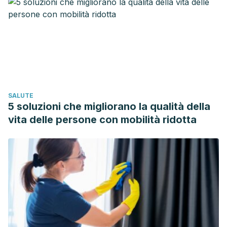
Characteristics, and Intervention Strategies. Children &
Schools.
https://doi.org/10.1093/cs/27.2.101
Olweus, D. (2003). Bullying at school: What we know and
what we can do. Psychology in the Schools.
https://doi.org/10.2307/3121681
Mishna, F., Khoury-Kassabri, M., Gadalla, T., & Daciuk, J.
(2012). Risk factors for involvement in cyber bullying:
SALUTE
Victims, bullies and bully-victims. Children and Youth
5 soluzioni che migliorano la qualità della
Services Review.
vita delle persone con mobilità ridotta
https://doi.org/10.1016/j.childyouth.2011.08.032
Shetgiri, R. (2013). Bullying and victimization among
children. Advances in Pediatrics.
https://doi.org/10.1016/j.yapd.2013.04.004