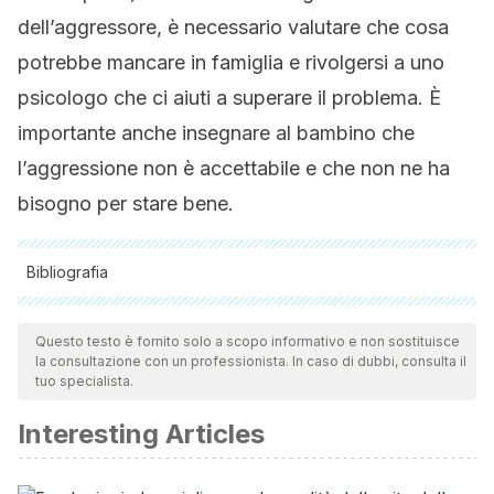
dell’aggressore, è necessario valutare che cosa
potrebbe mancare in famiglia e rivolgersi a uno
psicologo che ci aiuti a superare il problema. È
importante anche insegnare al bambino che
l’aggressione non è accettabile e che non ne ha
bisogno per stare bene.
Bibliografia
Tutte le fonti citate sono state esaminate a fondo dal nostro
team per garantirne la qualità, l'affidabilità, l'attualità e la
Questo testo è fornito solo a scopo informativo e non sostituisce
la consultazione con un professionista. In caso di dubbi, consulta il
validità. La bibliografia di questo articolo è stata considerata
tuo specialista.
affidabile e di precisione accademica o scientifica.
Interesting Articles
Smokowski, P. R., & Kopasz, K. H. (2005). Bullying in
School: An Overview of Types, Effects, Family