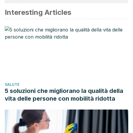
affidabile e di precisione accademica o scientifica.
Interesting Articles
Rhee JJ., Kim E., Buring JE., Kurth T., Fish consumption,
omega 3 fatty acids, and risk of cardiovascular disease. Am
J Prev Med, 2017. 52 (1): 10-19.
Bjorklund G., Tinkov AA., Dadar M., Rahman M., et al.,
Insights into the potential role of mercury in alzheimer’s
disease. J Mol Neurosci, 2019. 67 (4): 511-533.
SALUTE
5 soluzioni che migliorano la qualità della
vita delle persone con mobilità ridotta