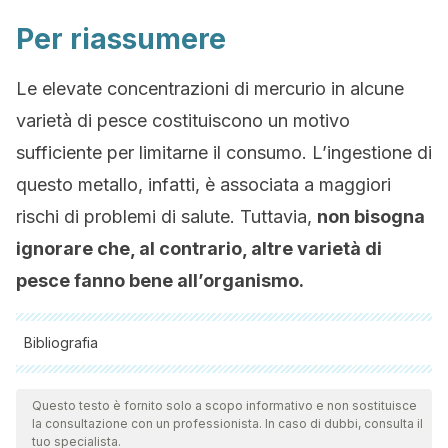
Per riassumere
Le elevate concentrazioni di mercurio in alcune
varietà di pesce costituiscono un motivo
sufficiente per limitarne il consumo. L’ingestione di
questo metallo, infatti, è associata a maggiori
rischi di problemi di salute. Tuttavia,
non bisogna
ignorare che, al contrario, altre varietà di
pesce fanno bene all’organismo.
Bibliografia
Tutte le fonti citate sono state esaminate a fondo dal nostro
team per garantirne la qualità, l'affidabilità, l'attualità e la
Questo testo è fornito solo a scopo informativo e non sostituisce
la consultazione con un professionista. In caso di dubbi, consulta il
validità. La bibliografia di questo articolo è stata considerata
tuo specialista.