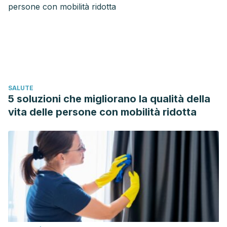
Psicológica
,
28
(1), 12-21.
Khaleque, A., & Rohner, R. P. (2012). Transnational relations
between perceived parental acceptance and personality
dispositions of children and adults: A meta-analytic
review.
Personality and Social Psychology Review
,
16
(2),
103-115.
SALUTE
5 soluzioni che migliorano la qualità della
vita delle persone con mobilità ridotta