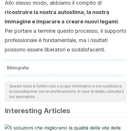
Allo stesso modo, abbiamo il compito di
ricostruire la nostra autostima, la nostra
immagine e imparare a creare nuovi legami
.
Per portare a termine questo processo, il supporto
professionale è fondamentale, ma i risultati
possono essere liberatori e soddisfacenti.
Bibliografia
Tutte le fonti citate sono state esaminate a fondo dal nostro
team per garantirne la qualità, l'affidabilità, l'attualità e la
Questo testo è fornito solo a scopo informativo e non sostituisce
la consultazione con un professionista. In caso di dubbi, consulta il
validità. La bibliografia di questo articolo è stata considerata
tuo specialista.
affidabile e di precisione accademica o scientifica.
Interesting Articles
Borda, M., Asuero, R., Avargues, M. L., Sánchez, M., del Río,
C., & Beato, L. (2019). Perceived parental rearing styles in
eating disorders.
Revista Argentina de Clínica