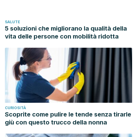
https://core.ac.uk/download/pdf/196580035.pdf
Ardid, C., Usta, O., Omar, E., Yıldız, C., & Memis, E. (2019).
SALUTE
Efectos de las prácticas alimentarias durante la lactancia y
5 soluzioni che migliorano la qualità della
de las características maternas en la obesidad
vita delle persone con mobilità ridotta
infantil.
Archivos argentinos de pediatría
,
117
(1), 26-33.
CURIOSITÀ
Scoprite come pulire le tende senza tirarle
giù con questo trucco della nonna