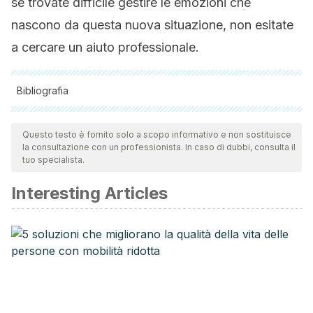
se trovate difficile gestire le emozioni che
nascono da questa nuova situazione, non esitate
a cercare un aiuto professionale.
Bibliografia
Tutte le fonti citate sono state esaminate a fondo dal nostro
team per garantirne la qualità, l'affidabilità, l'attualità e la
Questo testo è fornito solo a scopo informativo e non sostituisce
la consultazione con un professionista. In caso di dubbi, consulta il
validità. La bibliografia di questo articolo è stata considerata
tuo specialista.
affidabile e di precisione accademica o scientifica.
Interesting Articles
Bryson, T. P. (2021).
El abecé del recién nacido: Una guía
esencial que responde a las principales dudas y
preocupaciones de la crianza de bebés y niños pequeños
.
ALBA Editorial.
Torres, J., Mira, A. M. & Zapata, P. A. (s.f.) Dinámicas
sexuales en la pareja después de la llegada del primer hijo
o hija. Recuperado de: