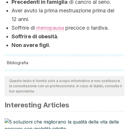
Precedenti in famiglia
di cancro al seno.
Aver avuto la prima mestruazione prima dei
12 anni.
Soffrire di
menopausa
precoce o tardiva.
Soffrire di obesità
.
Non avere figli
.
Bibliografia
Tutte le fonti citate sono state esaminate a fondo dal nostro
team per garantirne la qualità, l'affidabilità, l'attualità e la
Questo testo è fornito solo a scopo informativo e non sostituisce
la consultazione con un professionista. In caso di dubbi, consulta il
validità. La bibliografia di questo articolo è stata considerata
tuo specialista.
affidabile e di precisione accademica o scientifica.
Interesting Articles
American Cancer Society. (2016). Breast Cancer Facts &
Figures 2015-2016. American Cancer Society, Inc.
https://doi.org/10.1007/978-1-4614-8063-1
Collaborative Group on Hormonal Factors in Breast Cancer.