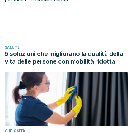
(2001). Familial breast cancer: collaborative reanalysis of
individual data from 52 epidemiological studies including
58 209 women with breast cancer and 101 986 women
without the disease. The Lancet.
https://doi.org/10.1016/S0140-6736(01)06524-2
SALUTE
Nhs Choices. (2010). Breast Cancer Symptoms.
5 soluzioni che migliorano la qualità della
https://doi.org/10.1097/QAI.0b013e3181ac12a8
vita delle persone con mobilità ridotta
CURIOSITÀ