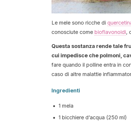
Le mele sono ricche di
quercetin
conosciute come
bioflavonoidi
, 
Questa sostanza rende tale fr
cui impedisce che polmoni
, ca
fare quando il polline entra in co
caso di altre malattie infiammator
Ingredienti
1 mela
1 bicchiere d’acqua (250 ml)