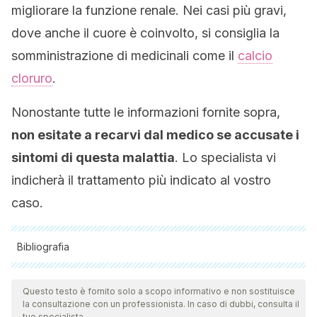
migliorare la funzione renale. Nei casi più gravi,
dove anche il cuore è coinvolto, si consiglia la
somministrazione di medicinali come il
calcio
cloruro
.
Nonostante tutte le informazioni fornite sopra,
non esitate a recarvi dal medico se accusate i
sintomi di questa malattia
. Lo specialista vi
indicherà il trattamento più indicato al vostro
caso.
Bibliografia
Tutte le fonti citate sono state esaminate a fondo dal nostro
team per garantirne la qualità, l'affidabilità, l'attualità e la
Questo testo è fornito solo a scopo informativo e non sostituisce
la consultazione con un professionista. In caso di dubbi, consulta il
validità. La bibliografia di questo articolo è stata considerata
tuo specialista.