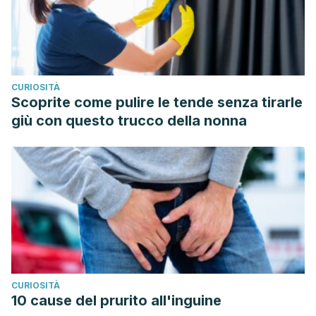
Confronting 4 Fallacies. Kidney Int Rep. 2017;3(1):47–55.
Published 2017 Oct 7. doi:10.1016/j.ekir.2017.10.001.
CURIOSITÀ
Scoprite come pulire le tende senza tirarle
giù con questo trucco della nonna
CURIOSITÀ
10 cause del prurito all'inguine