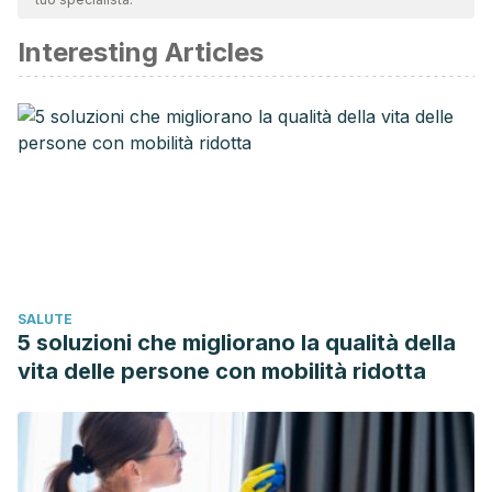
affidabile e di precisione accademica o scientifica.
Interesting Articles
Melgar, Á., & Muley, R. (2012). Trastornos del potasio. In
Nefrología al día.
Laborde, K. (2003). Trastornos del agua y de los
electrólitos. EMC – Pediatría. https://doi.org/10.1016/s1245-
1789(03)72053-8.
Alfonso, D. A. G. (2002). Desequilibrio Hidroelectrolítico. In
Temas de Guardia Clínicos y Quirúrgicos.
Simon LV, Farrell MW. Hyperkalemia. [Updated 2019 Feb
16]. In: StatPearls [Internet]. Treasure Island (FL): StatPearls
SALUTE
Publishing; 2019 Jan-. Available from:
5 soluzioni che migliorano la qualità della
https://www.ncbi.nlm.nih.gov/books/NBK470284/.
vita delle persone con mobilità ridotta
Lehnhardt A, Kemper MJ. Pathogenesis, diagnosis and
management of hyperkalemia.
Pediatr Nephrol
.
2011;26(3):377–384. doi:10.1007/s00467-010-1699-3.
Abuelo JG. Treatment of Severe Hyperkalemia: