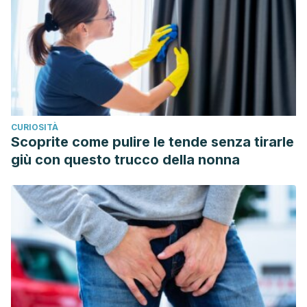
Guerrero Ortiz, F., Sanchis Fores, C., Onrubia Fuertes, X., &
Aspiazu Hinostroza, K. (2020). Sedación consciente,
inhalatoria y farmacológica, su efectividad en la
reconducción de la conducta del paciente pediátrico en la
consulta dental: estudio observacional de corte
transversal.
Avances en Odontoestomatología
,
36
(4), 180-
CURIOSITÀ
185.
Scoprite come pulire le tende senza tirarle
Vivanco Morales, M. G. (2019).
Técnica de sedación
giù con questo trucco della nonna
consciente para disminuir el temor y la ansiedad en
pacientes odontopediátricos
(Bachelor’s thesis,
Universidad Nacional de Chimborazo, 2019).
Nese, J. P. C., Luzardo, C. F., & Arismendi, C. (2016).
Sedación consciente: una alternativa en el manejo del
dolor y la ansiedad en Odontología.
Actas
Odontológicas
,
2
(1), 15-24.
Álvarez, A. M., & Álvarez, M. (2006). Sedación oral: