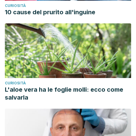
CURIOSITÀ
fundamentos clínicos para su aplicación en
10 cause del prurito all'inguine
odontología.
Revista CES Odontología
,
19
(2), 61-73.
CURIOSITÀ
L'aloe vera ha le foglie molli: ecco come
salvarla