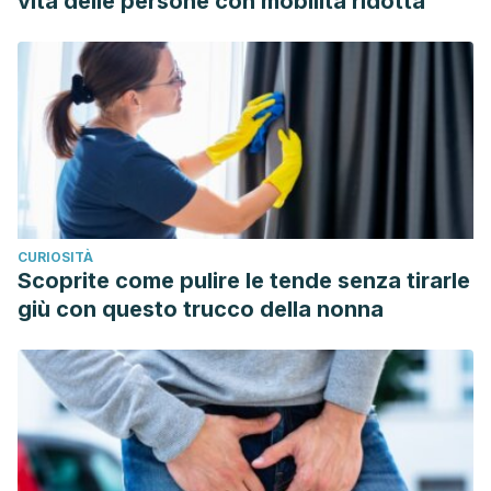
vita delle persone con mobilità ridotta
1-10.
Faneite, Pedro, et al. “Patologías del líquido amniótico: I:
Polihidramnios: incidencia y repercusión perinatal.”
Rev.
obstet. ginecol. Venezuela
(1999): 159-62.
Vigil de Gracia, Paulino et al. “Ruptura prematura de
membranas.”
Guía clínica de la Federación Latino Americana
de Sociedades de Ginecología y Obstetricia
2 (2011).
Amador de Varona, Caridad Irene, et al. “Oligohidramnios:
CURIOSITÀ
medidor de salud fetal.”
Revista Archivo Médico de
Scoprite come pulire le tende senza tirarle
Camagüey
17.6 (2013): 121-128.
giù con questo trucco della nonna