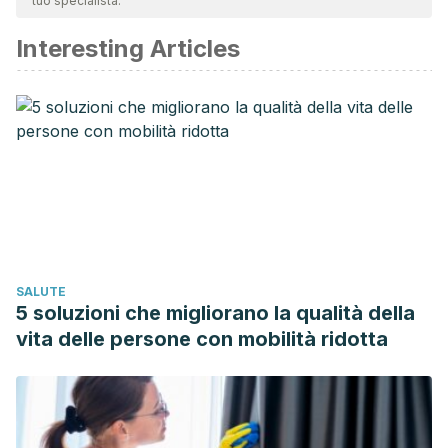
tuo specialista.
affidabile e di precisione accademica o scientifica.
Interesting Articles
Lomotil. (1969). Medical Letter on Drugs and Therapeutics.
Forrester, R. M. (1973). Lomotil Intoxication in Children.
British Medical Journal
.
https://doi.org/10.1136/bmj.3.5878.501
Barreiro de Acosta, M., & Domnguez Muoz, J. E. (2004).
Tratamiento de la diarrea. Medicine – Programa de
Formación Médica Continuada Acreditado.
https://doi.org/10.1016/s0211-3449(04)70013-2
Centro colaborador de La Administración Nacional de
SALUTE
Medicamentos, alimentos y Tecnología Médica.
5 soluzioni che migliorano la qualità della
Loperamina en Vacemecum.
vita delle persone con mobilità ridotta
https://www.iqb.es/cbasicas/farma/farma04/l027.htm