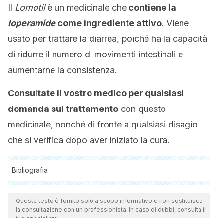
Il
Lomotil
è un medicinale che
contiene la
loperamide
come ingrediente attivo
. Viene
usato per trattare la diarrea, poiché ha la capacità
di ridurre il numero di movimenti intestinali e
aumentarne la consistenza.
Consultate il vostro medico per qualsiasi
domanda sul trattamento
con questo
medicinale, nonché di fronte a qualsiasi disagio
che si verifica dopo aver iniziato la cura.
Bibliografia
Tutte le fonti citate sono state esaminate a fondo dal nostro
team per garantirne la qualità, l'affidabilità, l'attualità e la
Questo testo è fornito solo a scopo informativo e non sostituisce
la consultazione con un professionista. In caso di dubbi, consulta il
validità. La bibliografia di questo articolo è stata considerata