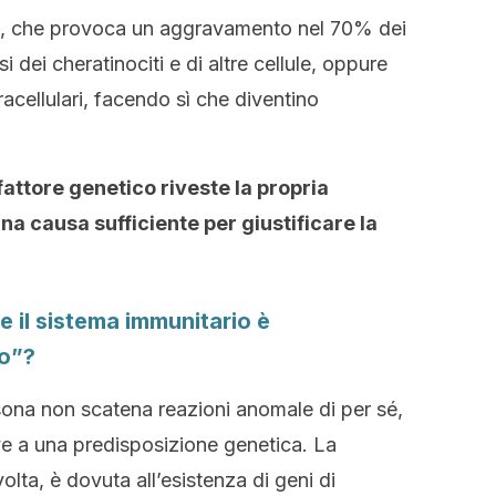
s, che provoca un aggravamento nel 70% dei
 dei cheratinociti e di altre cellule, oppure
racellulari, facendo sì che diventino
fattore genetico riveste la propria
a causa sufficiente per giustificare la
e il sistema immunitario è
o”?
ona non scatena reazioni anomale di per sé,
eve a una predisposizione genetica. La
lta, è dovuta all’esistenza di geni di